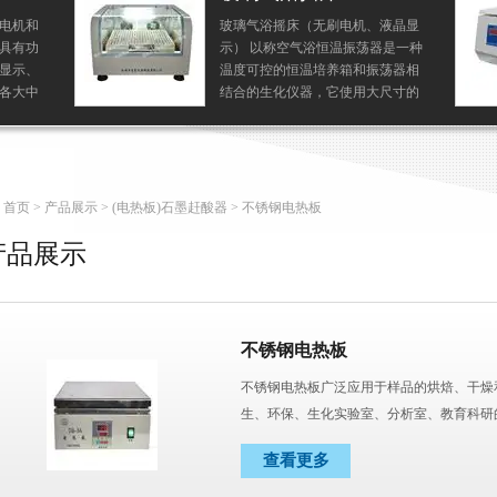
电机和
玻璃气浴摇床（无刷电机、液晶显
具有功
示） 以称空气浴恒温振荡器是一种
显示、
温度可控的恒温培养箱和振荡器相
各大中
结合的生化仪器，它使用大尺寸的
位*的
玻璃罩面，和无刷或有刷电机驱
动，是植物、生物、微生物、遗
传、病毒、环保、医学等...
首页
>
产品展示
>
(电热板)石墨赶酸器
> 不锈钢电热板
产品展示
不锈钢电热板
不锈钢电热板广泛应用于样品的烘焙、干燥
生、环保、生化实验室、分析室、教育科研
查看更多