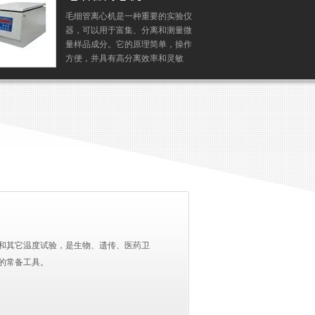
毛细管离心机是一种重要的实验仪
石
器，可以用于富集、分离和测量微
理
量样品成分。它的原理简单，操作
置
方便，并具有高分离效率和灵敏
与
度。在各个科学领域中，毛细管离
产
心机都发挥着重要作用，为科学研
应
究和质量控制提供了可靠...
无
和其它温度试验，是生物、遗传、医药卫
的常备工具。