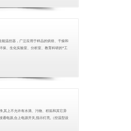
高性能温控器，广泛应用于样品的烘焙、干燥和
环保、生化实验室、分析室、教育科研的*工
净,其上不允许有水滴、污物、积垢和其它异
接通电源,合上电源开关,指示灯亮,（控温型设
、电热板处于工作状态时,应有专人照管。