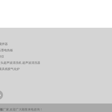
搅拌器
石墨电热板
解仪
喷头超声波清洗机 超声波清洗器
布模具残胶气化炉
板
厂家,欢迎广大顾客来电咨询！