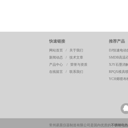
快速链接
推荐产品
网站首页
/
关于我们
DJ恒速电动
新闻动态
/
技术文章
SMDB高温
产品中心
/
荣誉与资质
XJY石墨消
在线留言
/
联系我们
RPQX模具
YCH熔喷
常州易晨仪器制造有限公司是国内优质的
不锈钢电热