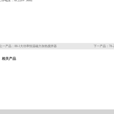
工作电压：
AC220V 50Hz
上一产品：
88-1大功率恒温磁力加热搅拌器
下一产品：
78
相关产品