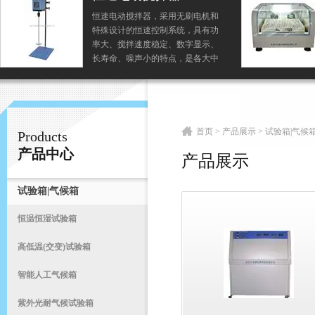
机和
玻璃气浴摇床（无刷电机、液晶显
有功
示） 以称空气浴恒温振荡器是一种
常州易晨仪器制造有限公司
示、
温度可控的恒温培养箱和振荡器相
大中
结合的生化仪器，它使用大尺寸的
*的
玻璃罩面，和无刷或有刷电机驱
动，是植物、生物、微生物、遗
首
传、病毒、环保、医学等...
首页
>
产品展示
>
试验箱|气候
Products
产品中心
产品展示
试验箱|气候箱
恒温恒湿试验箱
高低温(交变)试验箱
智能人工气候箱
紫外光耐气候试验箱