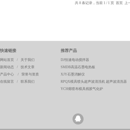
共 8 条记录，当前 1 / 1 页 首页
快速链接
推荐产品
网站首页
/
关于我们
DJ恒速电动搅拌器
新闻动态
/
技术文章
SMDB高温石墨电热板
产品中心
/
荣誉与资质
XJY石墨消解仪
在线留言
/
联系我们
RPQX模具喷头超声波清洗机 超声波清洗器
YCH熔喷布模具残胶气化炉