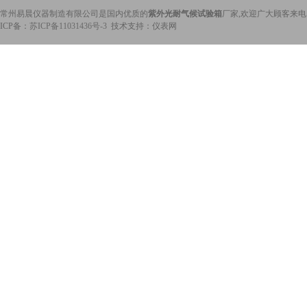
常州易晨仪器制造有限公司是国内优质的
紫外光耐气候试验箱
厂家,欢迎广大顾客来
ICP备：
苏ICP备11031436号-3
技术支持：仪表网