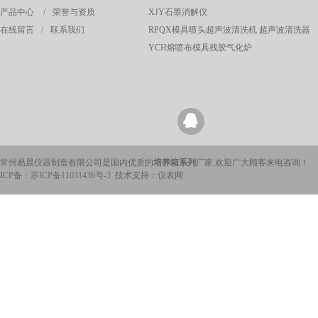
产品中心
/
荣誉与资质
XJY石墨消解仪
在线留言
/
联系我们
RPQX模具喷头超声波清洗机 超声波清洗器
YCH熔喷布模具残胶气化炉
常州易晨仪器制造有限公司是国内优质的
培养箱系列
厂家,欢迎广大顾客来电咨询！
ICP备：
苏ICP备11031436号-3
技术支持：仪表网