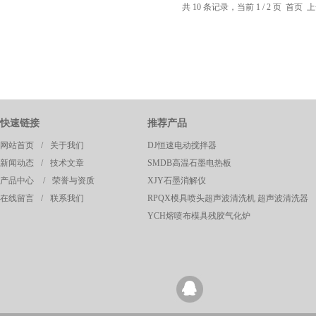
共 10 条记录，当前 1 / 2 页 首页
快速链接
推荐产品
网站首页
/
关于我们
DJ恒速电动搅拌器
新闻动态
/
技术文章
SMDB高温石墨电热板
产品中心
/
荣誉与资质
XJY石墨消解仪
在线留言
/
联系我们
RPQX模具喷头超声波清洗机 超声波清洗器
YCH熔喷布模具残胶气化炉