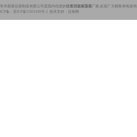
常州易晨仪器制造有限公司是国内优质的
往复回旋振荡器
厂家,欢迎广大顾客来电咨询
ICP备：
苏ICP备11031436号-3
技术支持：仪表网