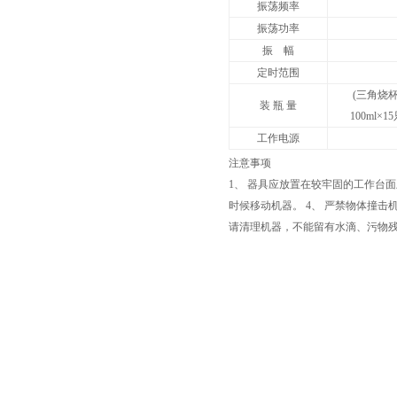
振荡频率
振荡功率
振 幅
定时范围
(三角烧杯
装 瓶 量
100ml×1
工作电源
注意事项
1、 器具应放置在较牢固的工作台面
时候移动机器。 4、 严禁物体撞击
请清理机器，不能留有水滴、污物残