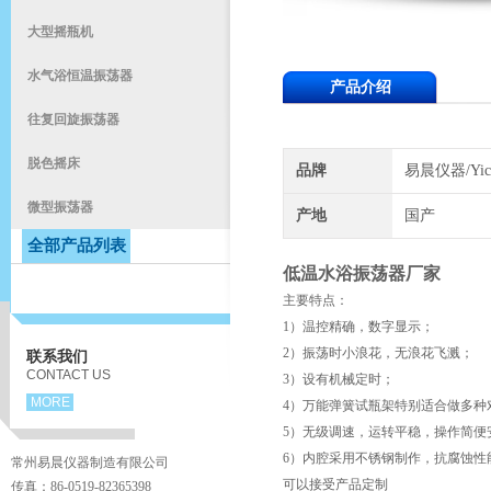
大型摇瓶机
水气浴恒温振荡器
产品介绍
往复回旋振荡器
脱色摇床
品牌
易晨仪器/Yic
微型振荡器
产地
国产
全部产品列表
低温水浴振荡器厂家
主要特点：
1）温控精确，数字显示；
2）振荡时小浪花，无浪花飞溅；
联系我们
CONTACT US
3）设有机械定时；
MORE
4）万能弹簧试瓶架特别适合做多种
5）无级调速，运转平稳，操作简便
6）内腔采用不锈钢制作，抗腐蚀性
常州易晨仪器制造有限公司
可以接受产品定制
传真：86-0519-82365398