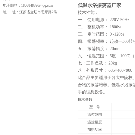
低温水浴振荡器厂家
电子邮箱：1808848896@qq.com
地 址：江苏省金坛市思母路2号
技术性能：
一、 使用电源： 220V 50Hz
二、 整机功率： 1800w
三、 定时范围： 0~120分
四、 振荡频率： 起动—300转/
五、 振荡幅度： 20mm
六、 恒温范围： 5度—100℃
七：工作负载： 20kg
八：外形尺寸： 685×460×900
页
此产品主要适用于各大中院校
合物的振荡培养。低温水浴振
手的理想设备。
技术参数
型 号
温控范围
温控精度
加热功率