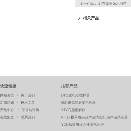
上一产品：
HT在线振荡水浴箱
相关产品
快速链接
推荐产品
网站首页
/
关于我们
DJ恒速电动搅拌器
新闻动态
/
技术文章
SMDB高温石墨电热板
产品中心
/
荣誉与资质
XJY石墨消解仪
在线留言
/
联系我们
RPQX模具喷头超声波清洗机 超声波清洗器
YCH熔喷布模具残胶气化炉