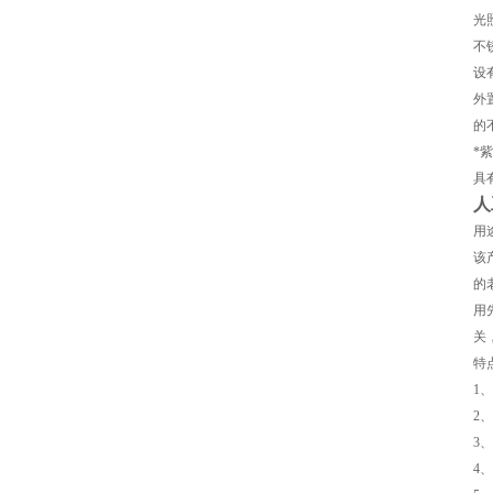
光照
不
设
外
的
*
具
人
用
该
页
的
用
关
特
1
2
3
4