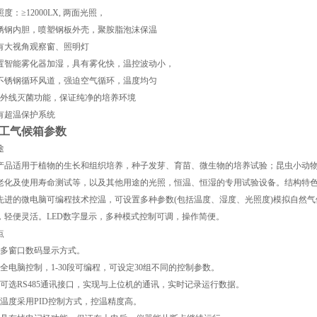
度：≥12000LX, 两面光照，
锈钢内胆，喷塑钢板外壳，聚胺脂泡沫保温
有大视角观察窗、照明灯
置智能雾化器加湿，具有雾化快，温控波动小，
不锈钢循环风道，强迫空气循环，温度均匀
紫外线灭菌功能，保证纯净的培养环境
有超温保护系统
工气候箱参数
途
产品适用于植物的生长和组织培养，种子发芽、育苗、微生物的培养试验；昆虫小动物
老化及使用寿命测试等，以及其他用途的光照，恒温、恒湿的专用试验设备。结构特
先进的微电脑可编程技术控温，可设置多种参数(包括温度、湿度、光照度)模拟自然气
，轻便灵活。LED数字显示，多种模式控制可调，操作简便。
点
、多窗口数码显示方式。
、全电脑控制，1-30段可编程，可设定30组不同的控制参数。
、可选RS485通讯接口，实现与上位机的通讯，实时记录运行数据。
、温度采用PID控制方式，控温精度高。