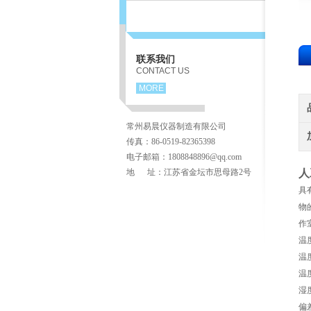
联系我们
CONTACT US
MORE
常州易晨仪器制造有限公司
传真：86-0519-82365398
电子邮箱：1808848896@qq.com
地 址：江苏省金坛市思母路2号
人
具
物
作室
温
温
温
湿
偏