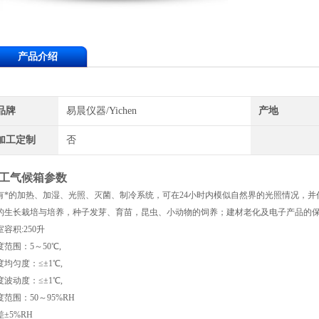
产品介绍
品牌
易晨仪器/Yichen
产地
加工定制
否
工气候箱参数
有*的加热、加湿、光照、灭菌、制冷系统，可在24小时内模似自然界的光照情况，
的生长栽培与培养，种子发芽、育苗，昆虫、小动物的饲养；建材老化及电子产品的
容积:250升
度范围：5～50℃,
度均匀度：≤±1℃,
度波动度：≤±1℃,
度范围：50～95%RH
差±5%RH