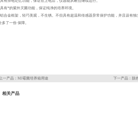
、具有掉电记忆功能，保证在上电后，仪器能从断点继续运行。
、具有*的紫外灭菌功能，保证纯净的培养环境。
、铝合金框架，轻巧美观，不生锈。不但具有超温和传感器异常保护功能，并且设有独
全多了一份 保障。
上一产品：
MJ霉菌培养箱用途
下一产品：
脱
相关产品