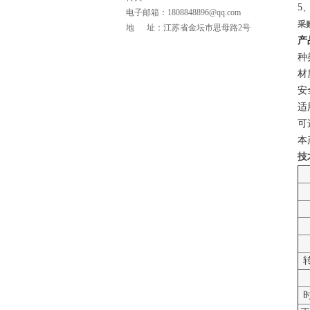
5
电子邮箱：1808848896@qq.com
采
地 址：江苏省金坛市思母路2号
产
种
材
安
适
可
本
技
页