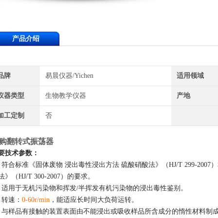
产品介绍
品牌
易晨仪器/Yichen
适用领域
仪器类型
生物教学仪器
产地
加工定制
否
购翻转式振荡器
要技术参数：
、符合标准《固体废物 浸出毒性浸出方法 硫酸硝酸法》（HJ/T 299-20
法》（HJ/T 300-2007）的要求。
、适用于无机污染物和挥发/半挥发有机污染物的浸出毒性鉴别。
、转速：
0-60r/min
，能适应长时间大负荷运转。
、与样品有接触的装置表面由不能浸出或吸收样品所含成分的惰性材料制