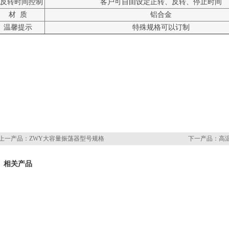
反转时间控制
客户可自由设定正转、反转、停止时间
材 质
铝合金
温馨提示
特殊规格可以订制
上一产品：
ZWY大容量振荡器型号规格
下一产品：
高
相关产品