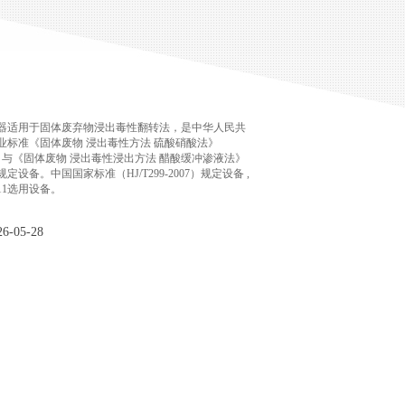
器适用于固体废弃物浸出毒性翻转法，是中华人民共
业标准《固体废物 浸出毒性方法 硫酸硝酸法》
007）与《固体废物 浸出毒性浸出方法 醋酸缓冲渗液法》
7）规定设备。中国国家标准（HJ/T299-2007）规定设备 ,
311选用设备。
-05-28