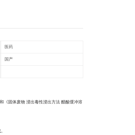
医药
国产
07）和《固体废物 浸出毒性浸出方法 醋酸缓冲溶
成。