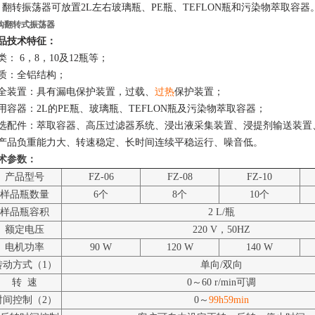
、翻转振荡器可放置2L左右玻璃瓶、PE瓶、TEFLON瓶和污染物萃取容器
购翻转式振荡器
品技术特征：
类： 6，8，10及12瓶等；
质：全铝结构；
全装置：具有漏电保护装置，过载、
过热
保护装置；
用容器：2L的PE瓶、玻璃瓶、TEFLON瓶及污染物萃取容器；
选配件：萃取容器、高压过滤器系统、浸出液采集装置、浸提剂输送装置
产品负重能力大、转速稳定、长时间连续平稳运行、噪音低。
术参数：
产品型号
FZ-06
FZ-08
FZ-10
样品瓶数量
6个
8个
10个
样品瓶容积
2 L/瓶
额定电压
220 V，50HZ
电机功率
90 W
120 W
140 W
转动方式（1）
单向/双向
转 速
0～60 r/min可调
时间控制（2）
0～
99h59min