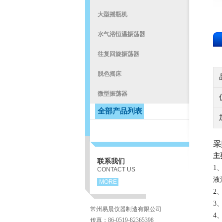
大型摇瓶机
水气浴恒温振荡器
往复回旋振荡器
脱色摇床
微型振荡器
全部产品列表
采
主
联系我们
1
CONTACT US
液
MORE
2
3
常州易晨仪器制造有限公司
4
传真：86-0519-82365398