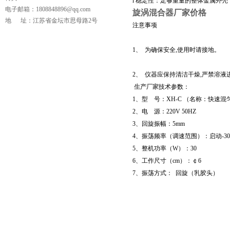
l 稳定性：足够重量的整体金属外
电子邮箱：1808848896@qq.com
旋涡混合器厂家价格
地 址：江苏省金坛市思母路2号
注意事项
1、 为确保安全,使用时请接地。
2、 仪器应保持清洁干燥,严禁溶液
生产厂家
技术参数：
1、型 号：XH-C （名称：快速
2、电 源：220V 50HZ
3、回旋振幅：5mm
页
4、振荡频率（调速范围）：启动-30
5、整机功率（W）：30
6、工作尺寸（cm）：￠6
7、振荡方式： 回旋（乳胶头）