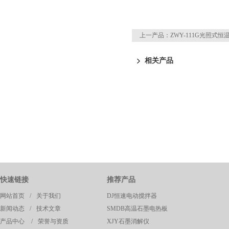
上一产品：
ZWY-111G光照式
相关产品
快速链接
推荐产品
网站首页
/
关于我们
DJ恒速电动搅拌器
新闻动态
/
技术文章
SMDB高温石墨电热板
产品中心
/
荣誉与资质
XJY石墨消解仪