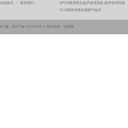
在线留言
/
联系我们
RPQX模具喷头超声波清洗机 超声波清洗器
YCH熔喷布模具残胶气化炉
ICP备：
苏ICP备11031436号-3
技术支持：仪表网