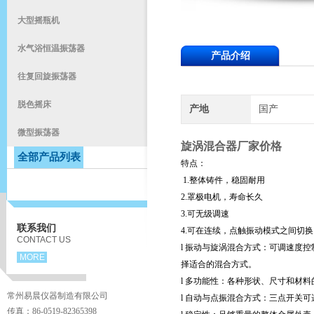
大型摇瓶机
水气浴恒温振荡器
产品介绍
往复回旋振荡器
脱色摇床
产地
国产
微型振荡器
旋涡混合器厂家价格
全部产品列表
特点：
1.整体铸件，稳固耐用
2.罩极电机，寿命长久
3.可无级调速
联系我们
4.可在连续，点触振动模式之间切换
CONTACT US
l 振动与旋涡混合方式：可调速度
MORE
择适合的混合方式。
l 多功能性：各种形状、尺寸和材
常州易晨仪器制造有限公司
l 自动与点振混合方式：三点开关
传真：86-0519-82365398