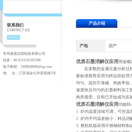
产品介绍
联系我们
CONTACT US
MORE
产地
国产
常州易晨仪器制造有限公司
传真：86-0519-82365398
优质石墨消解仪
应用
用途概
电子邮箱：1808848896@qq.com
在多数的金属元素分析过程中
地 址：江苏省金坛市思母路2号
家标准推荐采用为样品前处理
均匀、温控不准确、热效率低
速度快且均匀的石墨材料加工
构所接受，目前已开始成为实
优质石墨消解仪应用
功能特
1. 炉内温度连续可调，可控
2. 炉内平均温差较小，样品
3. 整机机箱采用不锈钢材料