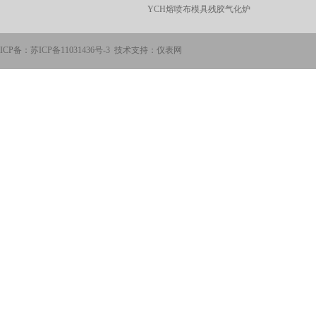
YCH熔喷布模具残胶气化炉
ICP备：
苏ICP备11031436号-3
技术支持：仪表网