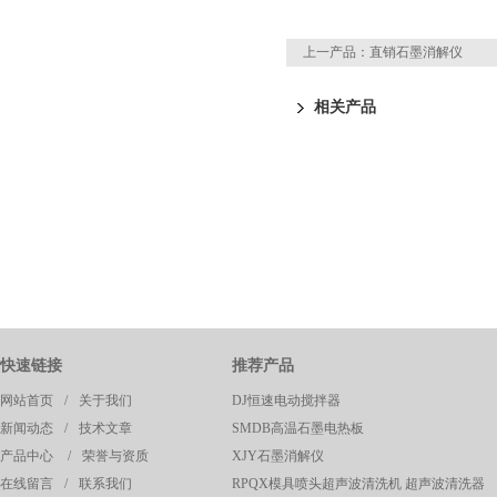
上一产品：
直销石墨消解仪
相关产品
快速链接
推荐产品
网站首页
/
关于我们
DJ恒速电动搅拌器
新闻动态
/
技术文章
SMDB高温石墨电热板
产品中心
/
荣誉与资质
XJY石墨消解仪
在线留言
/
联系我们
RPQX模具喷头超声波清洗机 超声波清洗器