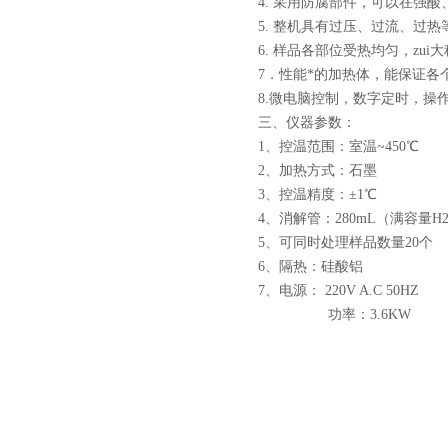
4. 采用防腐部件，可以在强
5. 整机具有过压、过流、过热
6. 样品各部位受热均匀，zu
7．性能*的加热体，能保证各
8.微电脑控制，数字定时，
三、仪器参数：
1、控温范围：室温~450℃
2、加热方式：石墨
3、控温精度：±1℃
4、消解管：280mL（满容量H2
5、可同时处理样品数量20个
页
6、隔热：硅酸铝
7、电源： 220V A.C 50HZ
功率：3.6KW