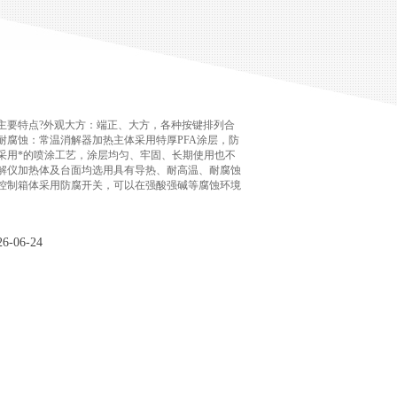
主要特点?外观大方：端正、大方，各种按键排列合
耐腐蚀：常温消解器加热主体采用特厚PFA涂层，防
采用*的喷涂工艺，涂层均匀、牢固、长期使用也不
解仪加热体及台面均选用具有导热、耐高温、耐腐蚀
控制箱体采用防腐开关，可以在强酸强碱等腐蚀环境
-06-24