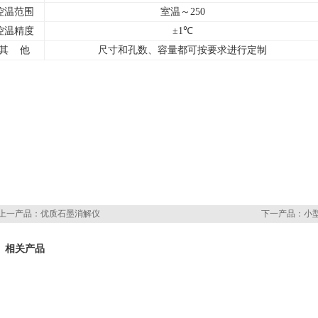
控温范围
室温～250
控温精度
±1℃
其 他
尺寸和孔数、容量都可按要求进行定制
上一产品：
优质石墨消解仪
下一产品：
小
相关产品