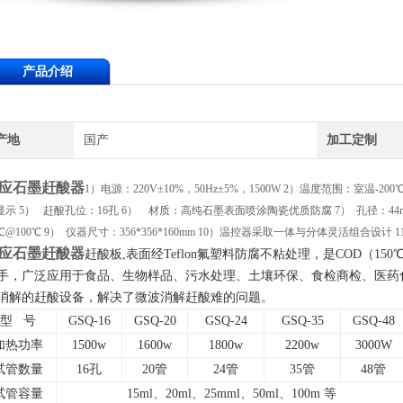
产品介绍
产地
国产
加工定制
应石墨赶酸器
1）电源：220V±10%，50Hz±5%，1500W 2）温度范围：室温-20
显示 5） 赶酸孔位：16孔 6） 材质：高纯石墨表面喷涂陶瓷优质防腐 7） 孔径：44m
1℃@100℃ 9） 仪器尺寸：356*356*160mm 10）温控器采取一体与分体灵活组合设计 
应石墨赶酸器
赶酸板,表面经Teflon氟塑料防腐不粘处理，是COD（1
手，广泛应用于食品、生物样品、污水处理、土壤环保、食检商检、医药
消解的赶酸设备，解决了微波消解赶酸难的问题。
型 号
GSQ-16
GSQ-20
GSQ-24
GSQ-35
GSQ-48
加热功率
1500w
1600w
1800w
2200w
3000W
试管数量
16
孔
20
管
24
管
35
管
48
管
试管容量
15ml
、20ml、25mml、50ml、100m 等