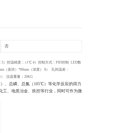
否
0℃ 3）控温精度：±1℃ 4）控制方式：PID控制 LED数
m（直径）*80mm（深度） 8） 孔间温差：
11） 仪器重量：20KG
50℃）、总磷、总氮（105℃）等化学反应的得力
化工、地质冶金、疾控等行业，同时可作为微