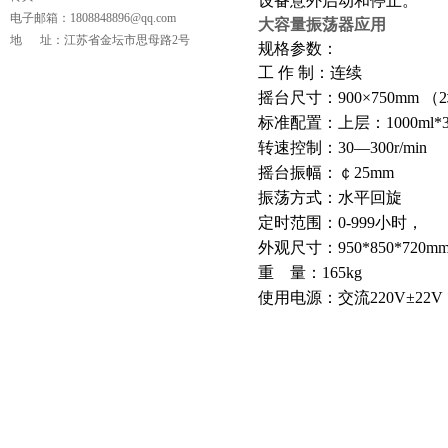
设备意外启动和停止。
电子邮箱：1808848896@qq.com
大容量振荡器应用
地 址：江苏省金坛市思母路2号
规格参数：
工 作 制：连续
摇台尺寸：900×750mm （
标准配置：上层：1000ml
转速控制：30—300r/min
摇台振幅：￠25mm
振荡方式：水平回旋
定时范围：0-999小时，
页
外观尺寸：950*850*72
重 量：165kg
使用电源：交流220V±22V ；