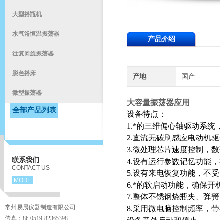
大型摇瓶机
水气浴恒温振荡器
产品介绍
往复回旋振荡器
脱色摇床
产地
国产
微型振荡器
大容量振荡器应用
全部产品列表
设备特点：
1.*的三维偏心轴驱动系
2.直流无碳刷感应电动机
3.微处理芯片速度控制，
联系我们
4.设有运行参数记忆功能
CONTACT US
5.设有来电恢复功能，不
MORE
6.*的软启动功能，确保
7.整体不锈钢烧瓶夹、弹
常州易晨仪器制造有限公司
8.采用微电脑控制频率，
传真：86-0519-82365398