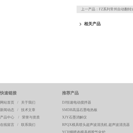
上一产品：
FZ系列常州自动翻转
相关产品
快速链接
推荐产品
网站首页
/
关于我们
DJ恒速电动搅拌器
新闻动态
/
技术文章
SMDB高温石墨电热板
产品中心
/
荣誉与资质
XJY石墨消解仪
在线留言
/
联系我们
RPQX模具喷头超声波清洗机 超声波清洗器
YCH熔喷布模具残胶气化炉