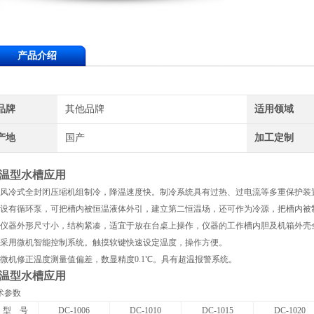
产品介绍
品牌
其他品牌
适用领域
产地
国产
加工定制
温型水槽应用
、风冷式全封闭压缩机组制冷，降温速度快。制冷系统具有过热、过电流等多重保护装
、设有循环泵，可把槽内被恒温液体外引，建立第二恒温场，还可作为冷源，把槽内被
、仪器外形尺寸小，结构紧凑，适宜于放在台桌上操作，仪器的工作槽内胆及机箱外壳
、采用微机智能控制系统。触摸软键快速设定温度，操作方便。
、微机修正温度测量值偏差，数显精度0.1℃。具有超温报警系统。
温型水槽应用
术参数
型 号
DC-1006
DC-1010
DC-1015
DC-1020