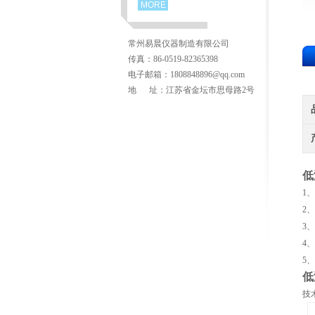
MORE
常州易晨仪器制造有限公司
传真：86-0519-82365398
电子邮箱：1808848896@qq.com
地 址：江苏省金坛市思母路2号
低
1
2
3
4
5
低
技