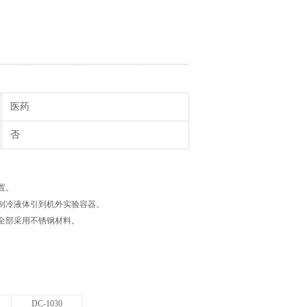
医药
否
置。
制冷液体引到机外实验容器。
全部采用不锈钢材料。
DC-1030