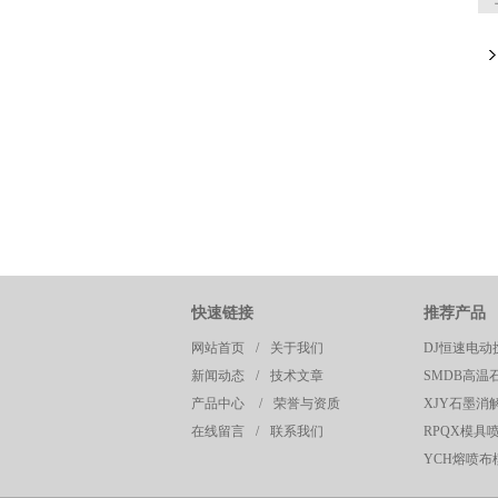
快速链接
推荐产品
网站首页
/
关于我们
DJ恒速电动
新闻动态
/
技术文章
SMDB高温
产品中心
/
荣誉与资质
XJY石墨消
在线留言
/
联系我们
RPQX模具
YCH熔喷