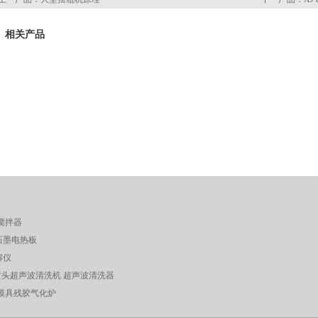
相关产品
搅拌器
石墨电热板
解仪
喷头超声波清洗机 超声波清洗器
布模具残胶气化炉