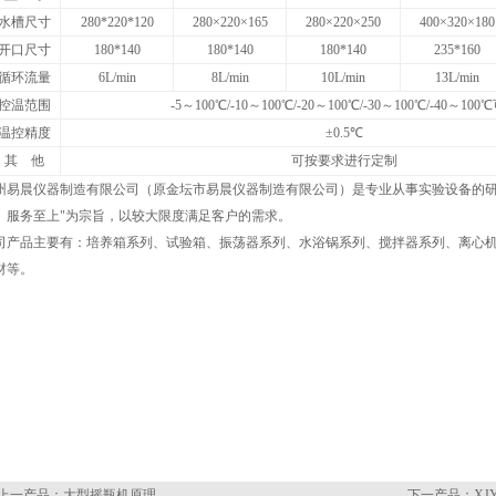
水槽尺寸
280*220*120
280×220×165
280×220×250
400×320×180
开口尺寸
180*140
180*140
180*140
235*160
循环流量
6L/min
8L/min
10L/min
13L/min
控温范围
-5～100℃/-10～100℃/-20～100℃/-30～100℃/-40～100
温控精度
±0.5℃
其 他
可按要求进行定制
州易晨仪器制造有限公司（原金坛市易晨仪器制造有限公司）是专业从事实验设备的研
、服务至上"为宗旨，以较大限度满足客户的需求。
司产品主要有：培养箱系列、试验箱、振荡器系列、水浴锅系列、搅拌器系列、离心
材等。
上一产品：
大型摇瓶机原理
下一产品：
X