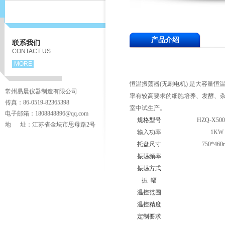
产品介绍
联系我们
CONTACT US
MORE
恒温振荡器(无刷电机) 是大容量
常州易晨仪器制造有限公司
率有较高要求的细胞培养、发酵、
传真：86-0519-82365398
室中试生产。
电子邮箱：1808848896@qq.com
规格型号
HZQ-X500
地 址：江苏省金坛市思母路2号
输入功率
1KW
托盘尺寸
750*46
振荡频率
振荡方式
振 幅
温控范围
温控精度
定制要求