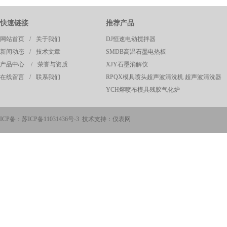
快速链接
推荐产品
网站首页
/
关于我们
DJ恒速电动搅拌器
新闻动态
/
技术文章
SMDB高温石墨电热板
产品中心
/
荣誉与资质
XJY石墨消解仪
在线留言
/
联系我们
RPQX模具喷头超声波清洗机 超声波清洗器
YCH熔喷布模具残胶气化炉
ICP备：
苏ICP备11031436号-3
技术支持：仪表网