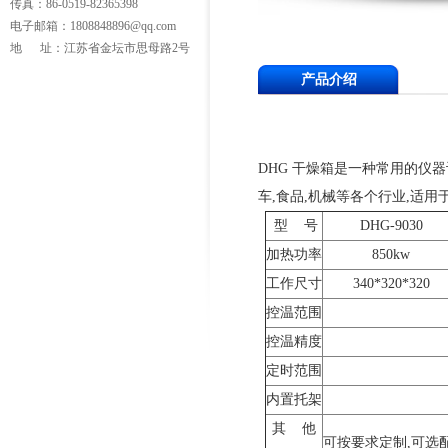
传真：86-0519-82365398
电子邮箱：1808848896@qq.com
地 址：江苏省金坛市思母路2号
产品介绍
DHG 干燥箱是一种常用的仪器
车,食品,机械等各个行业,适
型 号
DHG-9030
加热功率
850kw
工作尺寸
340*320*320
控温范围
控温精度
定时范围
内置托架
其 他
可按要求定制,可选