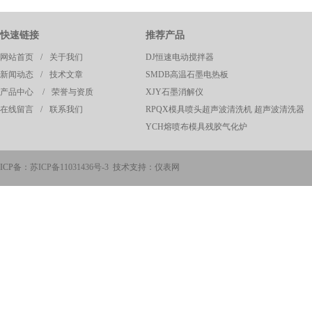
快速链接
推荐产品
网站首页
/
关于我们
DJ恒速电动搅拌器
新闻动态
/
技术文章
SMDB高温石墨电热板
产品中心
/
荣誉与资质
XJY石墨消解仪
在线留言
/
联系我们
RPQX模具喷头超声波清洗机 超声波清洗器
YCH熔喷布模具残胶气化炉
ICP备：
苏ICP备11031436号-3
技术支持：仪表网