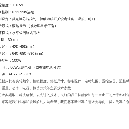
控精度：≤±
0.5
℃
间控制：
0-99.99h/
连续
制设定：微电脑芯片控制，轻触薄膜开关设定速度、温度、时间
示形式：
液晶显示
（或数码显示可选）
荡模式：水平或回旋式回转
 幅：
30mm
盘尺寸：
420
×
480(mm)
型尺寸：
640
×
680
×
530 (mm)
热功率：
500W
机：
80W
无刷电机 （或有刷电机可选）
源：
AC220V 50Hz
温摇床拥有旋转频率、摆振幅度、摇板尺寸、标准配件、定时范围、温控范围、温控
、重量、功率、电源、振荡方式等主要技术参数
司求实进取，科技创新。以先进的技术，良好的员工技能保证每一台出厂的产品都对
，顾客是我们生存和发展的动力与希望，我们将不断以客户需求为导向，努力为客户