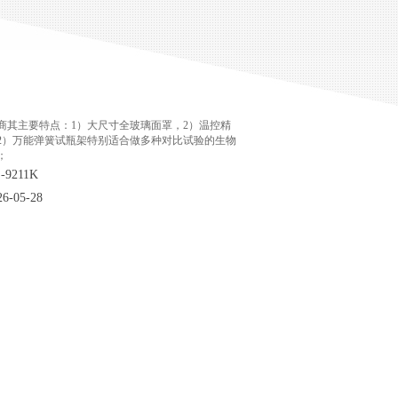
商其主要特点：1）大尺寸全玻璃面罩，2）温控精
2）万能弹簧试瓶架特别适合做多种对比试验的生物
；
9211K
-05-28