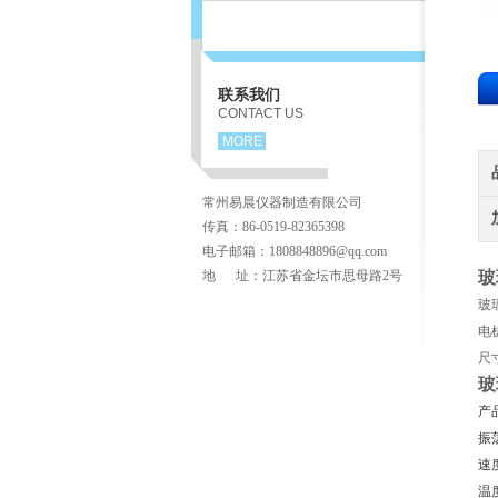
联系我们
CONTACT US
MORE
常州易晨仪器制造有限公司
传真：86-0519-82365398
电子邮箱：1808848896@qq.com
地 址：江苏省金坛市思母路2号
玻
玻
电
尺
玻
产
振
速
温