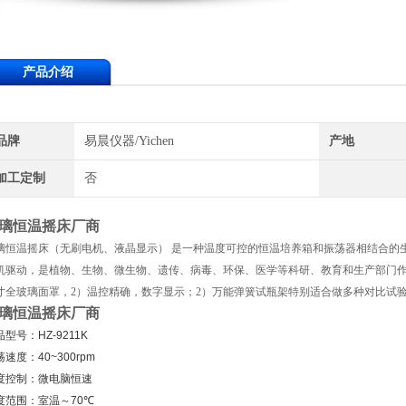
产品介绍
品牌
易晨仪器/Yichen
产地
加工定制
否
璃恒温摇床厂商
璃恒温摇床（无刷电机、液晶显示） 是一种温度可控的恒温培养箱和振荡器相结合的
机驱动，是植物、生物、微生物、遗传、病毒、环保、医学等科研、教育和生产部门作
寸全玻璃面罩，2）温控精确，数字显示；2）万能弹簧试瓶架特别适合做多种对比试
璃恒温摇床厂商
品型号：
HZ-9211K
荡速度：
40~300rpm
度控制：微电脑恒速
度范围：室温～
70
℃