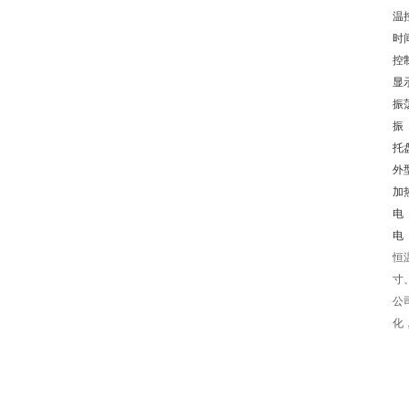
温
时
控
显
振
振
托
外
加
电
页
电
恒
寸
公
化