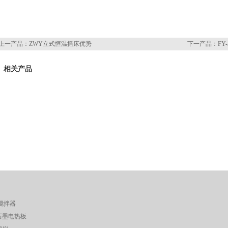
上一产品：
ZWY立式恒温摇床优势
下一产品：
F
相关产品
搅拌器
石墨电热板