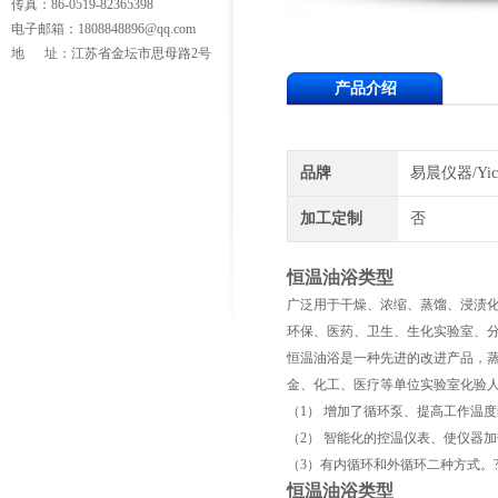
传真：86-0519-82365398
电子邮箱：1808848896@qq.com
地 址：江苏省金坛市思母路2号
产品介绍
品牌
易晨仪器/Yic
加工定制
否
恒温油浴类型
广泛用于干燥、浓缩、蒸馏、浸渍
环保、医药、卫生、生化实验室、分
恒温油浴是一种先进的改进产品，
金、化工、医疗等单位实验室化验人
（1） 增加了循环泵、提高工作温
（2） 智能化的控温仪表、使仪器
（3）有内循环和外循环二种方式。
恒温油浴类型