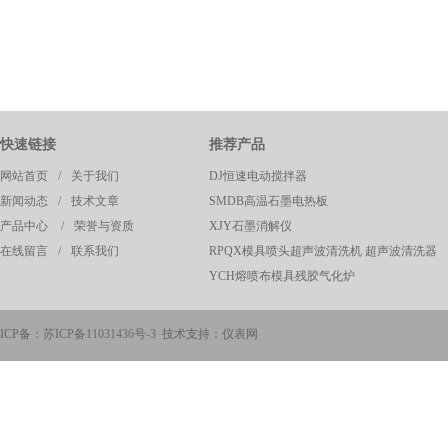
快速链接
推荐产品
网站首页
/
关于我们
DJ恒速电动搅拌器
新闻动态
/
技术文章
SMDB高温石墨电热板
产品中心
/
荣誉与资质
XJY石墨消解仪
在线留言
/
联系我们
RPQX模具喷头超声波清洗机 超声波清洗器
YCH熔喷布模具残胶气化炉
ICP备：
苏ICP备11031436号-3
技术支持：仪表网