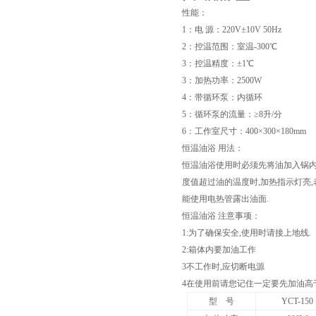
性能：
1：电 源：220V±10V 50Hz
2：控温范围：室温-300℃
3：控温精度：±1℃
3：加热功率：2500W
4：带循环泵：内循环
5：循环泵的流量：≥8升/分
6：工作室尺寸：400×300×180mm
恒温油浴 用法：
恒温油浴使用时必须先将油加入锅内
页
度值超过油的温度时,加热指示灯亮
能使用电热管露出油面.
恒温油浴 注意事项：
1:为了确保安全,使用时请接上地线.
2:箱体内要加油工作
3不工作时,应切断电源
4在使用前请您记住一定要先加油高
型 号
YCT-150