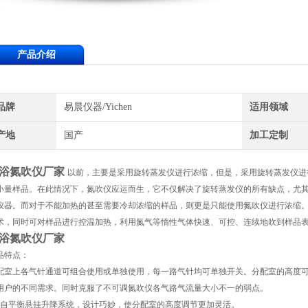
产品介绍
品牌
易晨仪器/Yichen
适用领域
产地
国产
加工定制
浴氮吹仪厂家
以前，主要是采用旋转蒸发仪进行浓缩，但是，采用旋转蒸发仪进
小量样品。在此情况下，氮吹仪应运而生，它不仅解决了旋转蒸发仪的所有缺点，尤
仪器。而对于不能加热的甚至需要冷却浓缩的样品，则更是只能使用氮吹仪进行浓缩
术，同时可对样品进行控温加热，利用氮气等惰性气体快速、可控、连续地吹到样品
浴氮吹仪厂家
品特点：
配室上各气针通道可组合使用或单独使用，每一路气针均可单独开关。分配室的高度
用户的不同需求。同时克服了不可调氮吹仪各气路气流量大小不一的弱点。
的自平衡悬挂升降系统，设计巧妙，使分配室的高度调节更加灵活。