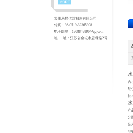
MORE
常州易晨仪器制造有限公司
传真：86-0519-82365398
电子邮箱：1808848896@qq.com
地 址：江苏省金坛市思母路2号
水
合
配
技
水
产
分
足
*