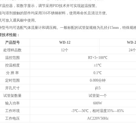
字温控器，双数字显示，调节采用
PID
技术并可实现超温报警。
能与溶剂接触的部件均采用
316
不锈钢材料，使用寿命长且清洁方便。
机可放入通风橱中使用。
种型号均可选配气体流量计和调压阀。一般标配的试管架规格为孔径∮
15mm
，特殊规
要技术性能：
产品型号
WD-12
WD-2
处理样品数
12
个
24
个
温控范围
RT+5~100
℃
控温精度
±
1
℃
分
辨
率
0.1
℃
定时范围
0-999
分钟
开孔尺寸
∮
15
试管架数量
试管架一个
输入功率
600W
工作环境
-5
℃
—50
℃
，相对湿度
35%—85%
工作电压
AC220V50Hz