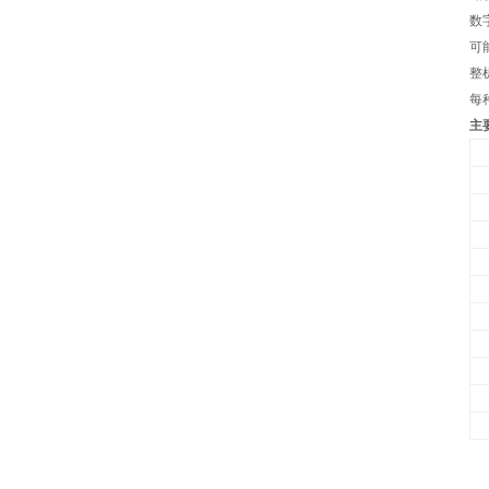
数
可
整
每
主
页