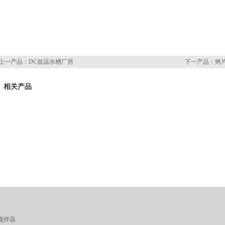
上一产品：
DC低温水槽厂房
下一产品：
烤
相关产品
搅拌器