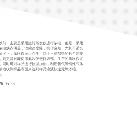
以前，主要是采用旋转蒸发仪进行浓缩，但是，采用
浓缩缺点明显：浓缩速度慢，操作麻烦，尤其不适合
情况下，氮吹仪应运而生，对于不能加热的甚至需要
，则更是只能使用氮吹仪进行浓缩。生产的氮吹仪采
，同时可对样品进行控温加热，利用氮气等惰性气体
续地吹到样品表面来达到样品溶液快速无氧浓缩。
D
-05-28