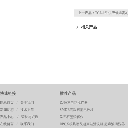
上一产品：
TGL-16L供应低速离
相关产品
快速链接
推荐产品
网站首页
/
关于我们
DJ恒速电动搅拌器
新闻动态
/
技术文章
SMDB高温石墨电热板
产品中心
/
荣誉与资质
XJY石墨消解仪
在线留言
/
联系我们
RPQX模具喷头超声波清洗机 超声波清洗器