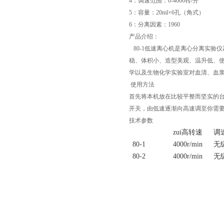
4
：调速范围：
0-4000
转
/
分
5
：容量：
20ml×6
孔（角式）
6
：分离因素：
1960
产品介绍：
80-1
低速离心机是离心分离实验仪
稳、体积小、造型美观、温升低、
学以及生物化学实验室对血清、血
使用方法
首先将本机放在比较平整而坚实的台
开关，由低速逐渐向高速调至你需
技术参数
页
zui高转速
调
80-1
4000r/min
无
80-2
4000r/min
无