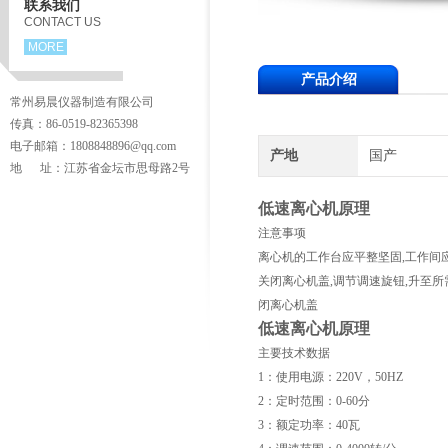
联系我们
CONTACT US
MORE
产品介绍
常州易晨仪器制造有限公司
传真：86-0519-82365398
电子邮箱：1808848896@qq.com
产地
国产
地 址：江苏省金坛市思母路2号
低速离心机原理
注意事项
离心机的工作台应平整坚固
,
工作间
关闭离心机盖
,
调节调速旋钮
,
升至所
闭离心机盖
低速离心机原理
主要技术数据
1
：使用电源：
220V
，
50HZ
2
：定时范围：
0-60
分
3
：额定功率：
40
瓦