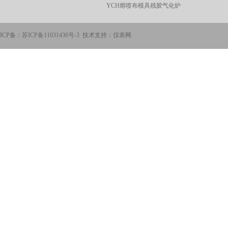
YCH熔喷布模具残胶气化炉
ICP备：
苏ICP备11031436号-3
技术支持：仪表网