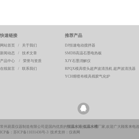
快速链接
推荐产品
网站首页
/
关于我们
DJ恒速电动搅拌器
新闻动态
/
技术文章
SMDB高温石墨电热板
产品中心
/
荣誉与资质
XJY石墨消解仪
在线留言
/
联系我们
RPQX模具喷头超声波清洗机 超声波清洗器
YCH熔喷布模具残胶气化炉
常州易晨仪器制造有限公司是国内优质的
恒温水浴|低温水槽
厂家,欢迎广大顾客来电
ICP备：
苏ICP备11031436号-3
技术支持：仪表网